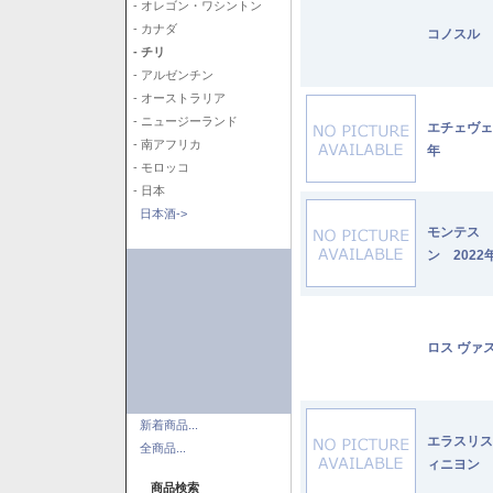
- オレゴン・ワシントン
- カナダ
コノスル 
- チリ
- アルゼンチン
- オーストラリア
- ニュージーランド
エチェヴェ
- 南アフリカ
年
- モロッコ
- 日本
日本酒->
モンテス 
ン 2022
ロス ヴァ
新着商品...
エラスリス
全商品...
ィニヨン 2
商品検索