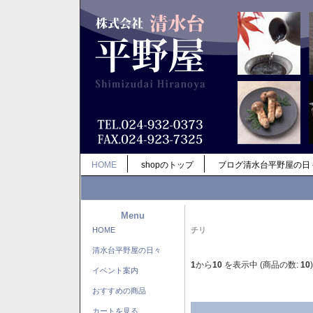
HOME
shopのトップ
ブログ清水台平野屋の日
Menu
HOME
チリ
清水台平野屋の日々
1
から
10
を表示中 (商品の数:
10
)
イベント案内
おすすめの商品
カートを見る