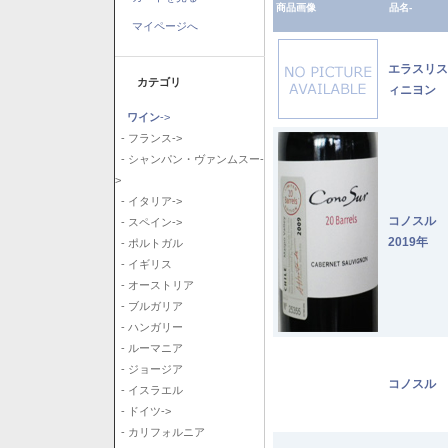
商品画像
品名-
マイページへ
エラスリス
カテゴリ
ィニヨン 2
ワイン
->
- フランス->
- シャンパン・ヴァンムスー-
>
- イタリア->
コノスル
- スペイン->
2019年
- ポルトガル
- イギリス
- オーストリア
- ブルガリア
- ハンガリー
- ルーマニア
- ジョージア
コノスル 
- イスラエル
- ドイツ->
- カリフォルニア