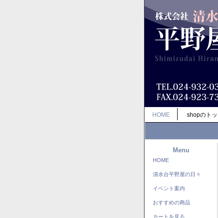
HOME
shopのト
Menu
HOME
清水台平野屋の日々
イベント案内
おすすめの商品
カートを見る