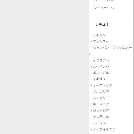
マイページへ
カテゴリ
ワイン
->
- フランス->
- シャンパン・ヴァンムスー-
>
- イタリア->
- スペイン->
- ポルトガル
- イギリス
- オーストリア
- ブルガリア
- ハンガリー
- ルーマニア
- ジョージア
- イスラエル
- ドイツ->
- カリフォルニア