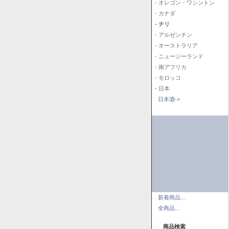
- オレゴン・ワシントン
- カナダ
- チリ
- アルゼンチン
- オーストラリア
- ニュージーランド
- 南アフリカ
- モロッコ
- 日本
日本酒->
新着商品...
全商品...
商品検索