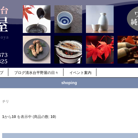
ップ
ブログ清水台平野屋の日々
イベント案内
shoping
チリ
1
から
10
を表示中 (商品の数:
10
)