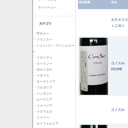
商品画像
品名-
マイページへ
エラスリス
カテゴリ
ィニヨン 2
ワイン
->
- フランス->
- シャンパン・ヴァンムスー-
>
- イタリア->
コノスル
- スペイン->
2019年
- ポルトガル
- イギリス
- オーストリア
- ブルガリア
- ハンガリー
- ルーマニア
- ジョージア
コノスル 
- イスラエル
- ドイツ->
- カリフォルニア