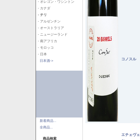
- オレゴン・ワシントン
- カナダ
- チリ
- アルゼンチン
- オーストラリア
- ニュージーランド
- 南アフリカ
- モロッコ
- 日本
コノスル 
日本酒->
新着商品...
全商品...
エチェヴェ
商品検索