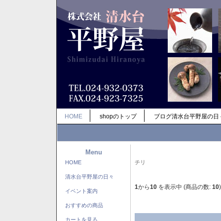
HOME
shopのトップ
ブログ清水台平野屋の日
Menu
HOME
チリ
清水台平野屋の日々
1
から
10
を表示中 (商品の数:
10
)
イベント案内
おすすめの商品
カートを見る