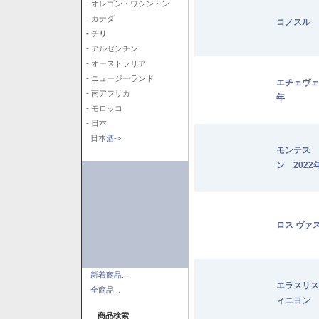
- オレゴン・ワシントン
- カナダ
コノスル 
- チリ
- アルゼンチン
- オーストラリア
- ニュージーランド
エチェヴェ
- 南アフリカ
年
- モロッコ
- 日本
日本酒->
モンテス 
ン 2022
ロス ヴァ
新着商品...
エラスリス
全商品...
ィニヨン 2
商品検索