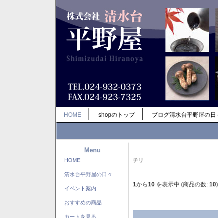
HOME
shopのトップ
ブログ清水台平野屋の日
Menu
HOME
チリ
清水台平野屋の日々
1
から
10
を表示中 (商品の数:
10
)
イベント案内
おすすめの商品
カートを見る