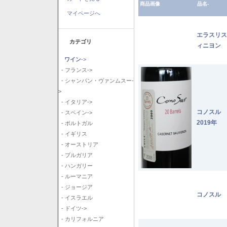
商品画像
品名-
マイページへ
エラスリス
カテゴリ
ィニヨン 2
ワイン
->
- フランス->
- シャンパン・ヴァンムスー-
>
- イタリア->
コノスル
- スペイン->
2019年
- ポルトガル
- イギリス
- オーストリア
- ブルガリア
- ハンガリー
- ルーマニア
- ジョージア
コノスル 
- イスラエル
- ドイツ->
- カリフォルニア