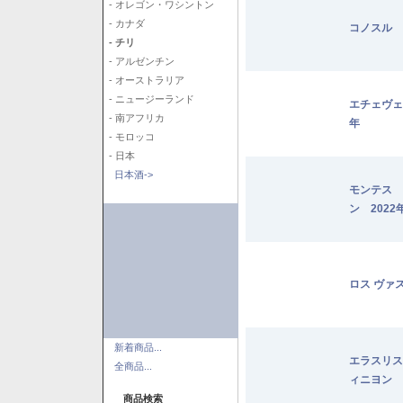
- オレゴン・ワシントン
- カナダ
コノスル 
- チリ
- アルゼンチン
- オーストラリア
- ニュージーランド
エチェヴェ
- 南アフリカ
年
- モロッコ
- 日本
日本酒->
モンテス 
ン 2022
ロス ヴァ
新着商品...
エラスリス
全商品...
ィニヨン 2
商品検索