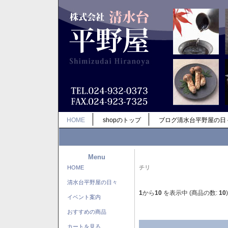
HOME
shopのトップ
ブログ清水台平野屋の日
Menu
HOME
チリ
清水台平野屋の日々
1
から
10
を表示中 (商品の数:
10
)
イベント案内
おすすめの商品
カートを見る