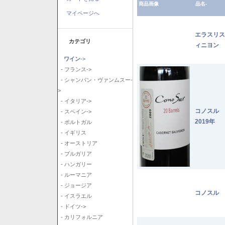
商品画像
品名-
マイページへ
エラスリス
カテゴリ
ィニヨン 2
ワイン
->
- フランス->
- シャンパン・ヴァンムスー-
>
- イタリア->
コノスル
- スペイン->
2019年
- ポルトガル
- イギリス
- オーストリア
- ブルガリア
- ハンガリー
- ルーマニア
- ジョージア
コノスル 
- イスラエル
- ドイツ->
- カリフォルニア