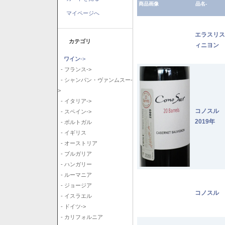
商品画像
品名-
マイページへ
エラスリス
カテゴリ
ィニヨン 2
ワイン
->
- フランス->
- シャンパン・ヴァンムスー-
>
- イタリア->
コノスル
- スペイン->
2019年
- ポルトガル
- イギリス
- オーストリア
- ブルガリア
- ハンガリー
- ルーマニア
- ジョージア
コノスル 
- イスラエル
- ドイツ->
- カリフォルニア