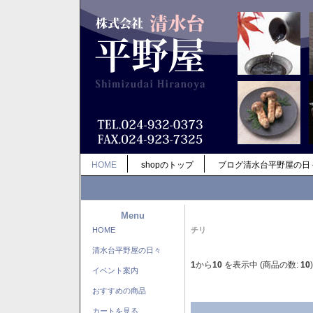
HOME
shopのトップ
ブログ清水台平野屋の日
Menu
HOME
チリ
清水台平野屋の日々
1
から
10
を表示中 (商品の数:
10
)
イベント案内
おすすめの商品
カートを見る