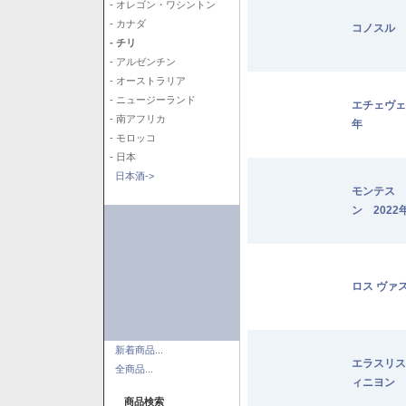
- オレゴン・ワシントン
- カナダ
コノスル 
- チリ
- アルゼンチン
- オーストラリア
- ニュージーランド
エチェヴェ
- 南アフリカ
年
- モロッコ
- 日本
日本酒->
モンテス 
ン 2022
ロス ヴァ
新着商品...
エラスリス
全商品...
ィニヨン 2
商品検索