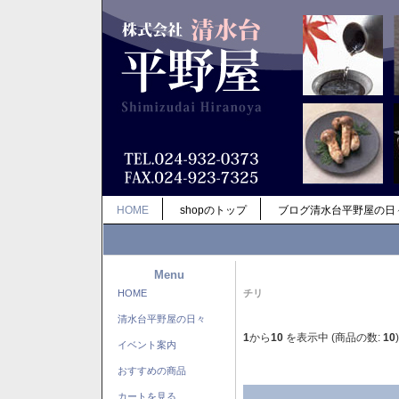
HOME
shopのトップ
ブログ清水台平野屋の日
Menu
HOME
チリ
清水台平野屋の日々
1
から
10
を表示中 (商品の数:
10
)
イベント案内
おすすめの商品
カートを見る