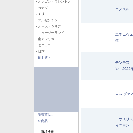
- オレゴン・ワシントン
- カナダ
コノスル 
- チリ
- アルゼンチン
- オーストラリア
- ニュージーランド
エチェヴェ
- 南アフリカ
年
- モロッコ
- 日本
日本酒->
モンテス 
ン 2022
ロス ヴァ
新着商品...
エラスリス
全商品...
ィニヨン 2
商品検索