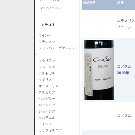
商品画像
品名-
マイページへ
エラスリス
カテゴリ
ィニヨン 2
ワイン
->
- フランス->
- シャンパン・ヴァンムスー-
>
- イタリア->
コノスル
- スペイン->
2019年
- ポルトガル
- イギリス
- オーストリア
- ブルガリア
- ハンガリー
- ルーマニア
- ジョージア
コノスル 
- イスラエル
- ドイツ->
- カリフォルニア