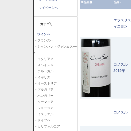
商品画像
品名-
マイページへ
エラスリス
カテゴリ
ィニヨン 2
ワイン
->
- フランス->
- シャンパン・ヴァンムスー-
>
- イタリア->
コノスル
- スペイン->
2019年
- ポルトガル
- イギリス
- オーストリア
- ブルガリア
- ハンガリー
- ルーマニア
- ジョージア
コノスル 
- イスラエル
- ドイツ->
- カリフォルニア