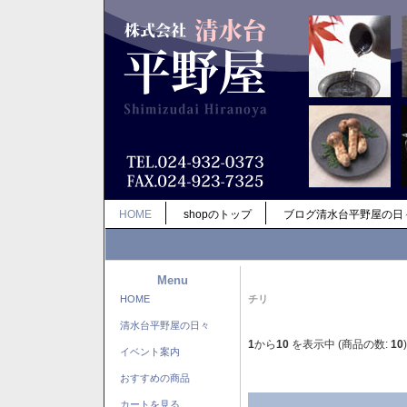
HOME
shopのトップ
ブログ清水台平野屋の日
Menu
HOME
チリ
清水台平野屋の日々
1
から
10
を表示中 (商品の数:
10
)
イベント案内
おすすめの商品
カートを見る