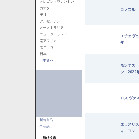
- オレゴン・ワシントン
- カナダ
コノスル 
- チリ
- アルゼンチン
- オーストラリア
- ニュージーランド
エチェヴェ
- 南アフリカ
年
- モロッコ
- 日本
日本酒->
モンテス 
ン 2022
ロス ヴァ
新着商品...
エラスリス
全商品...
ィニヨン 2
商品検索