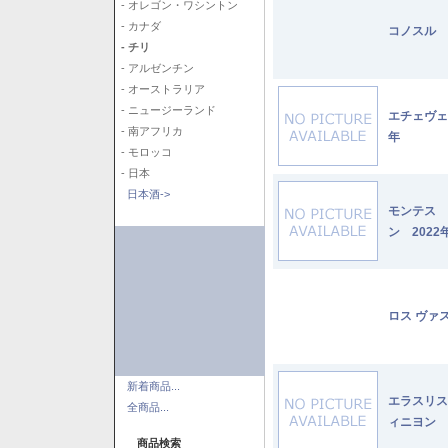
- オレゴン・ワシントン
- カナダ
コノスル 
- チリ
- アルゼンチン
- オーストラリア
- ニュージーランド
エチェヴェ
- 南アフリカ
年
- モロッコ
- 日本
日本酒->
モンテス 
ン 2022
ロス ヴァ
新着商品...
エラスリス
全商品...
ィニヨン 2
商品検索