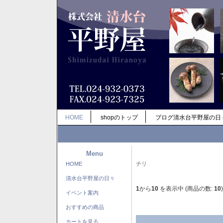
HOME
shopのトップ
ブログ清水台平野屋の日
Menu
HOME
チリ
清水台平野屋の日々
1
から
10
を表示中 (商品の数:
10
)
イベント案内
おすすめの商品
カートを見る