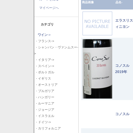
商品画像
品名-
マイページへ
エラスリス
カテゴリ
ィニヨン 2
ワイン
->
- フランス->
- シャンパン・ヴァンムスー-
>
- イタリア->
コノスル
- スペイン->
2019年
- ポルトガル
- イギリス
- オーストリア
- ブルガリア
- ハンガリー
- ルーマニア
- ジョージア
コノスル 
- イスラエル
- ドイツ->
- カリフォルニア