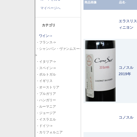
商品画像
品名-
マイページへ
エラスリス
カテゴリ
ィニヨン 2
ワイン
->
- フランス->
- シャンパン・ヴァンムスー-
>
- イタリア->
コノスル
- スペイン->
2019年
- ポルトガル
- イギリス
- オーストリア
- ブルガリア
- ハンガリー
- ルーマニア
- ジョージア
コノスル 
- イスラエル
- ドイツ->
- カリフォルニア