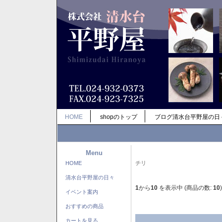
HOME
shopのトップ
ブログ清水台平野屋の日
Menu
HOME
チリ
清水台平野屋の日々
1
から
10
を表示中 (商品の数:
10
)
イベント案内
おすすめの商品
カートを見る