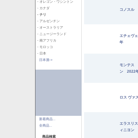
- オレゴン・ワシントン
- カナダ
コノスル 
- チリ
- アルゼンチン
- オーストラリア
- ニュージーランド
エチェヴェ
- 南アフリカ
年
- モロッコ
- 日本
日本酒->
モンテス 
ン 2022
ロス ヴァ
新着商品...
エラスリス
全商品...
ィニヨン 2
商品検索