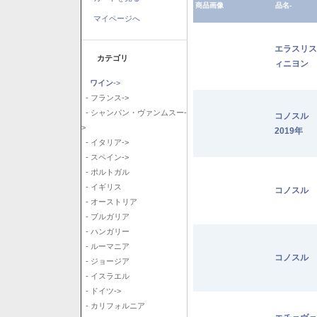
商品画像
品名-
マイページへ
エラスリス
カテゴリ
ィニヨン 2
ワイン
->
- フランス->
- シャンパン・ヴァンムスー-
コノスル
>
2019年
- イタリア->
- スペイン->
- ポルトガル
- イギリス
コノスル 
- オーストリア
- ブルガリア
- ハンガリー
- ルーマニア
コノスル 
- ジョージア
- イスラエル
- ドイツ->
- カリフォルニア