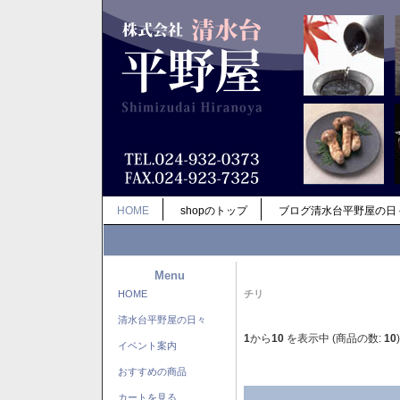
HOME
shopのトップ
ブログ清水台平野屋の日
Menu
HOME
チリ
清水台平野屋の日々
1
から
10
を表示中 (商品の数:
10
)
イベント案内
おすすめの商品
カートを見る