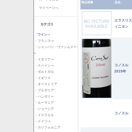
商品画像
品名-
マイページへ
エラスリス
カテゴリ
ィニヨン 2
ワイン
->
- フランス->
- シャンパン・ヴァンムスー-
>
- イタリア->
コノスル
- スペイン->
2019年
- ポルトガル
- イギリス
- オーストリア
- ブルガリア
- ハンガリー
- ルーマニア
- ジョージア
コノスル 
- イスラエル
- ドイツ->
- カリフォルニア