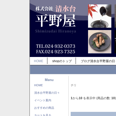
HOME
shopのトップ
ブログ清水台平野屋の日
Menu
HOME
チリ
清水台平野屋の日々
1
から
10
を表示中 (商品の数:
10
)
イベント案内
おすすめの商品
カートを見る