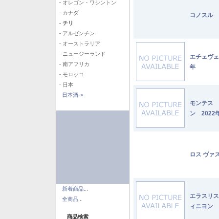
- オレゴン・ワシントン
- カナダ
コノスル 
- チリ
- アルゼンチン
- オーストラリア
- ニュージーランド
エチェヴェ
- 南アフリカ
年
- モロッコ
- 日本
日本酒->
モンテス 
ン 2022
ロス ヴァ
新着商品...
エラスリス
全商品...
ィニヨン 2
商品検索