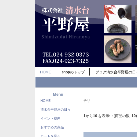
HOME
shopのトップ
ブログ清水台平野屋の日
Menu
HOME
チリ
清水台平野屋の日々
1
から
10
を表示中 (商品の数:
10
)
イベント案内
おすすめの商品
カートを見る