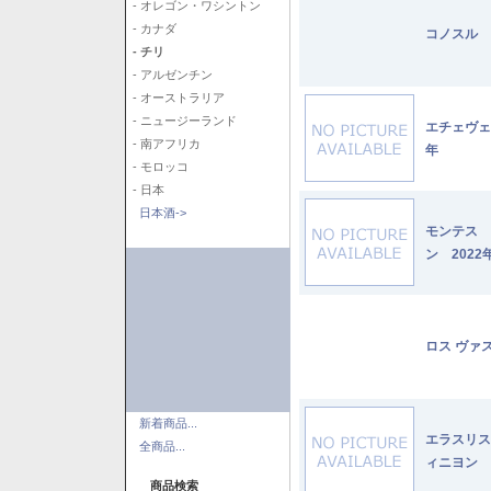
- オレゴン・ワシントン
- カナダ
コノスル 
- チリ
- アルゼンチン
- オーストラリア
- ニュージーランド
エチェヴェ
- 南アフリカ
年
- モロッコ
- 日本
日本酒->
モンテス 
ン 2022
ロス ヴァ
新着商品...
エラスリス
全商品...
ィニヨン 2
商品検索