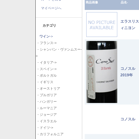
商品画像
品名-
マイページへ
エラスリス
カテゴリ
ィニヨン 2
ワイン
->
- フランス->
- シャンパン・ヴァンムスー-
>
- イタリア->
コノスル
- スペイン->
2019年
- ポルトガル
- イギリス
- オーストリア
- ブルガリア
- ハンガリー
- ルーマニア
- ジョージア
コノスル 
- イスラエル
- ドイツ->
- カリフォルニア