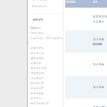
商品画像
品名-
マイページへ
エラスリス
カテゴリ
ィニヨン 2
ワイン
->
- フランス->
- シャンパン・ヴァンムスー-
コノスル
>
2019年
- イタリア->
- スペイン->
- ポルトガル
- イギリス
コノスル 
- オーストリア
- ブルガリア
- ハンガリー
- ルーマニア
コノスル 
- ジョージア
- イスラエル
- ドイツ->
- カリフォルニア