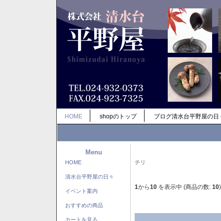
HOME
shopのトップ
ブログ清水台平野屋の日
Menu
HOME
チリ
清水台平野屋の日々
1
から
10
を表示中 (商品の数:
10
)
イベント案内
おすすめの商品
カートを見る