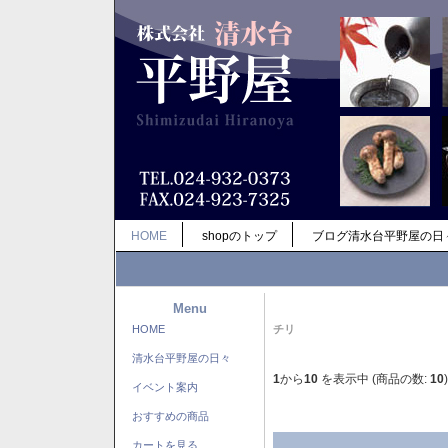
HOME
shopのトップ
ブログ清水台平野屋の日
Menu
HOME
チリ
清水台平野屋の日々
1
から
10
を表示中 (商品の数:
10
)
イベント案内
おすすめの商品
カートを見る