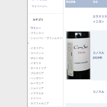
商品画像
品名-
マイページへ
エラスリス
カテゴリ
ィニヨン 2
ワイン
->
- フランス->
- シャンパン・ヴァンムスー-
>
- イタリア->
コノスル
- スペイン->
2019年
- ポルトガル
- イギリス
- オーストリア
- ブルガリア
- ハンガリー
- ルーマニア
- ジョージア
コノスル 
- イスラエル
- ドイツ->
- カリフォルニア