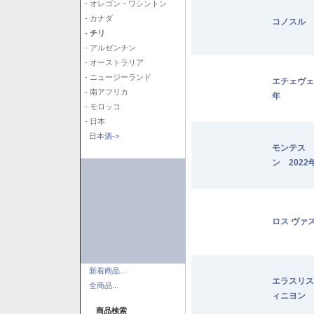
- オレゴン・ワシントン
- カナダ
コノスル 
- チリ
- アルゼンチン
- オーストラリア
- ニュージーランド
エチェヴェ
- 南アフリカ
年
- モロッコ
- 日本
日本酒->
モンテス 
ン 2022
ロス ヴァ
新着商品...
エラスリス
全商品...
ィニヨン 2
商品検索