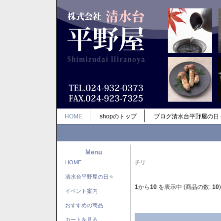
HOME
shopのトップ
ブログ清水台平野屋の日
Menu
HOME
チリ
清水台平野屋の日々
1
から
10
を表示中 (商品の数:
10
)
イベント案内
おすすめの商品
カートを見る