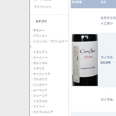
商品画像
品名-
マイページへ
エラスリス
カテゴリ
ィニヨン 2
ワイン
->
- フランス->
- シャンパン・ヴァンムスー-
>
- イタリア->
コノスル
- スペイン->
2019年
- ポルトガル
- イギリス
- オーストリア
- ブルガリア
- ハンガリー
- ルーマニア
- ジョージア
コノスル 
- イスラエル
- ドイツ->
- カリフォルニア