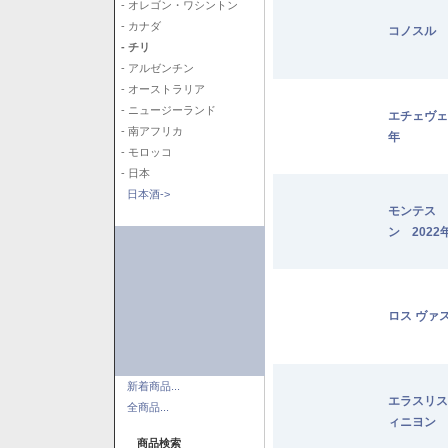
- オレゴン・ワシントン
- カナダ
コノスル 
- チリ
- アルゼンチン
- オーストラリア
- ニュージーランド
エチェヴェ
- 南アフリカ
年
- モロッコ
- 日本
日本酒->
モンテス 
ン 2022
ロス ヴァ
新着商品...
エラスリス
全商品...
ィニヨン 2
商品検索