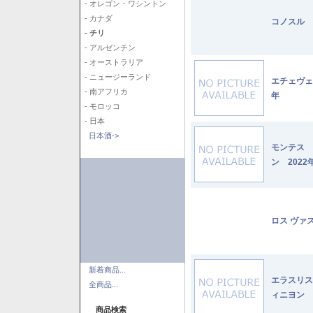
- オレゴン・ワシントン
- カナダ
コノスル 
- チリ
- アルゼンチン
- オーストラリア
- ニュージーランド
エチェヴェ
- 南アフリカ
年
- モロッコ
- 日本
日本酒->
モンテス 
ン 2022
ロス ヴァ
新着商品...
エラスリス
全商品...
ィニヨン 2
商品検索