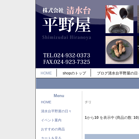
HOME
shopのトップ
ブログ清水台平野屋の日
Menu
HOME
チリ
清水台平野屋の日々
1
から
10
を表示中 (商品の数:
10
)
イベント案内
おすすめの商品
カートを見る