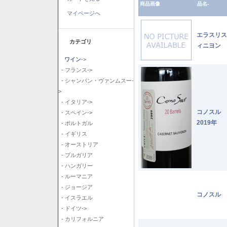
商品画像
品名-
マイページへ
エラスリス
カテゴリ
ィニヨン 2
ワイン
->
- フランス->
- シャンパン・ヴァンムスー-
>
- イタリア->
コノスル
- スペイン->
2019年
- ポルトガル
- イギリス
- オーストリア
- ブルガリア
- ハンガリー
- ルーマニア
- ジョージア
コノスル 
- イスラエル
- ドイツ->
- カリフォルニア