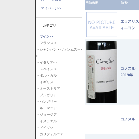
商品画像
品名-
マイページへ
エラスリス
カテゴリ
ィニヨン 2
ワイン
->
- フランス->
- シャンパン・ヴァンムスー-
>
- イタリア->
コノスル
- スペイン->
2019年
- ポルトガル
- イギリス
- オーストリア
- ブルガリア
- ハンガリー
- ルーマニア
- ジョージア
コノスル 
- イスラエル
- ドイツ->
- カリフォルニア