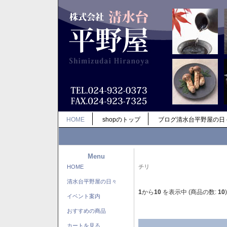
HOME
shopのトップ
ブログ清水台平野屋の日
Menu
HOME
チリ
清水台平野屋の日々
1
から
10
を表示中 (商品の数:
10
)
イベント案内
おすすめの商品
カートを見る