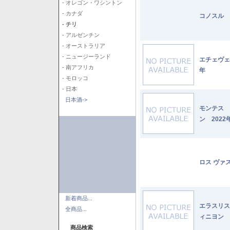
- オレゴン・ワシントン
- カナダ
コノスル 
- チリ
- アルゼンチン
- オーストラリア
- ニュージーランド
エチェヴェ
- 南アフリカ
年
- モロッコ
- 日本
日本酒->
モンテス 
ン 2022
ロス ヴァ
新着商品...
エラスリス
全商品...
ィニヨン 2
商品検索