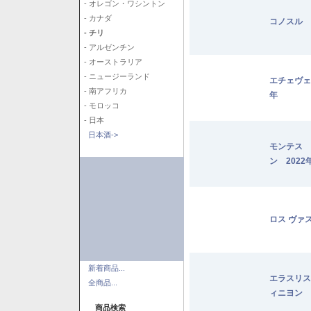
- オレゴン・ワシントン
- カナダ
コノスル 
- チリ
- アルゼンチン
- オーストラリア
- ニュージーランド
エチェヴェ
- 南アフリカ
年
- モロッコ
- 日本
日本酒->
モンテス 
ン 2022
ロス ヴァ
新着商品...
エラスリス
全商品...
ィニヨン 2
商品検索