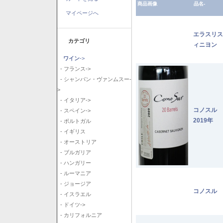
商品画像
品名-
マイページへ
エラスリス
カテゴリ
ィニヨン 2
ワイン
->
- フランス->
- シャンパン・ヴァンムスー-
>
- イタリア->
コノスル
- スペイン->
2019年
- ポルトガル
- イギリス
- オーストリア
- ブルガリア
- ハンガリー
- ルーマニア
- ジョージア
コノスル 
- イスラエル
- ドイツ->
- カリフォルニア