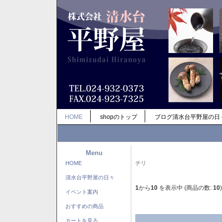
HOME
shopのトップ
ブログ清水台平野屋の日
Menu
HOME
チリ
清水台平野屋の日々
1
から
10
を表示中 (商品の数:
10
)
イベント案内
おすすめの商品
カートを見る