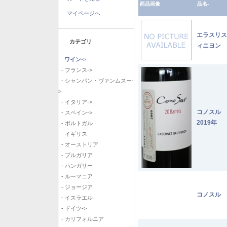
商品画像
品名-
マイページへ
エラスリス
カテゴリ
ィニヨン 2
ワイン
->
- フランス->
- シャンパン・ヴァンムスー-
>
- イタリア->
コノスル
- スペイン->
2019年
- ポルトガル
- イギリス
- オーストリア
- ブルガリア
- ハンガリー
- ルーマニア
- ジョージア
コノスル 
- イスラエル
- ドイツ->
- カリフォルニア