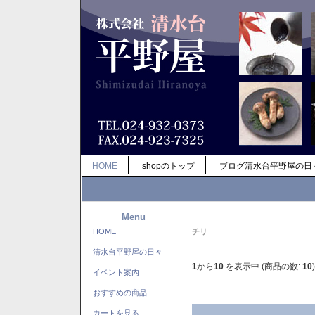
HOME
shopのトップ
ブログ清水台平野屋の日
Menu
HOME
チリ
清水台平野屋の日々
1
から
10
を表示中 (商品の数:
10
)
イベント案内
おすすめの商品
カートを見る