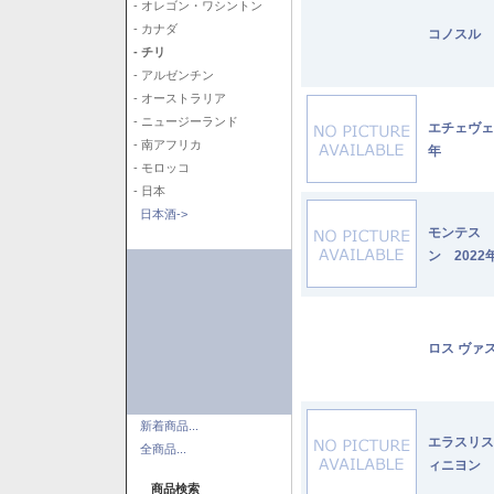
- オレゴン・ワシントン
- カナダ
コノスル 
- チリ
- アルゼンチン
- オーストラリア
- ニュージーランド
エチェヴェ
- 南アフリカ
年
- モロッコ
- 日本
日本酒->
モンテス 
ン 2022
ロス ヴァ
新着商品...
エラスリス
全商品...
ィニヨン 2
商品検索