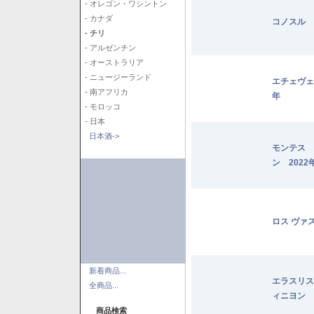
- オレゴン・ワシントン
- カナダ
コノスル 
- チリ
- アルゼンチン
- オーストラリア
- ニュージーランド
エチェヴェ
- 南アフリカ
年
- モロッコ
- 日本
日本酒->
モンテス 
ン 2022
ロス ヴァ
新着商品...
エラスリス
全商品...
ィニヨン 2
商品検索