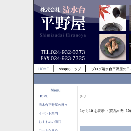
HOME
shopのトップ
ブログ清水台平野屋の日
Menu
HOME
チリ
清水台平野屋の日々
1
から
10
を表示中 (商品の数:
10
)
イベント案内
おすすめの商品
カートを見る