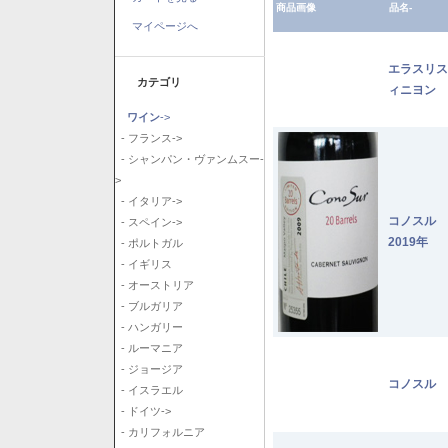
商品画像
品名-
マイページへ
エラスリス
カテゴリ
ィニヨン 2
ワイン
->
- フランス->
- シャンパン・ヴァンムスー-
>
- イタリア->
コノスル
- スペイン->
2019年
- ポルトガル
- イギリス
- オーストリア
- ブルガリア
- ハンガリー
- ルーマニア
- ジョージア
コノスル 
- イスラエル
- ドイツ->
- カリフォルニア