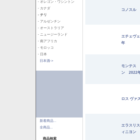
- オレゴン・ワシントン
- カナダ
コノスル 
- チリ
- アルゼンチン
- オーストラリア
- ニュージーランド
エチェヴェ
- 南アフリカ
年
- モロッコ
- 日本
日本酒->
モンテス 
ン 2022
ロス ヴァ
新着商品...
エラスリス
全商品...
ィニヨン 2
商品検索