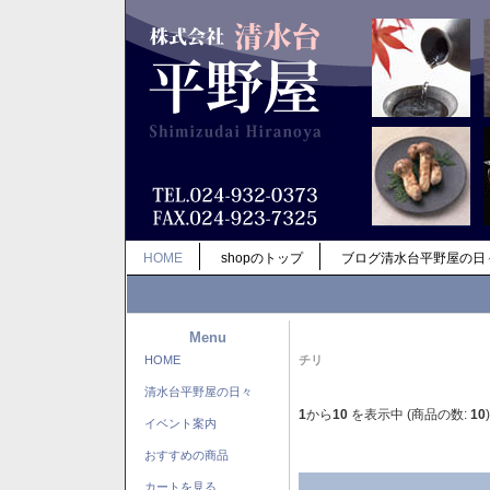
HOME
shopのトップ
ブログ清水台平野屋の日
Menu
HOME
チリ
清水台平野屋の日々
1
から
10
を表示中 (商品の数:
10
)
イベント案内
おすすめの商品
カートを見る