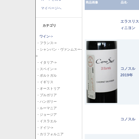
商品画像
品名-
マイページへ
エラスリス
カテゴリ
ィニヨン 2
ワイン
->
- フランス->
- シャンパン・ヴァンムスー-
>
- イタリア->
コノスル
- スペイン->
2019年
- ポルトガル
- イギリス
- オーストリア
- ブルガリア
- ハンガリー
- ルーマニア
- ジョージア
コノスル 
- イスラエル
- ドイツ->
- カリフォルニア