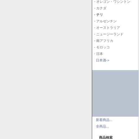
- オレゴン・ワシントン
- カナダ
- チリ
- アルゼンチン
- オーストラリア
- ニュージーランド
- 南アフリカ
- モロッコ
- 日本
日本酒->
新着商品...
全商品...
商品検索