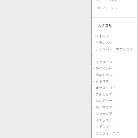
マイページへ
カテゴリ
ワイン
->
- フランス->
- シャンパン・ヴァンムスー-
>
- イタリア->
- スペイン->
- ポルトガル
- イギリス
- オーストリア
- ブルガリア
- ハンガリー
- ルーマニア
- ジョージア
- イスラエル
- ドイツ->
- カリフォルニア