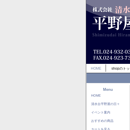
HOME
shopのト
Menu
HOME
清水台平野屋の日々
イベント案内
おすすめの商品
カートを見る