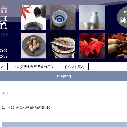
ップ
ブログ清水台平野屋の日々
イベント案内
shoping
チリ
1
から
10
を表示中 (商品の数:
10
)