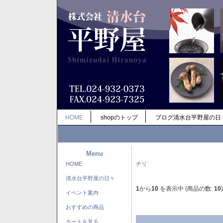
HOME
shopのトップ
ブログ清水台平野屋の日
Menu
HOME
チリ
清水台平野屋の日々
1
から
10
を表示中 (商品の数:
10
)
イベント案内
おすすめの商品
カートを見る