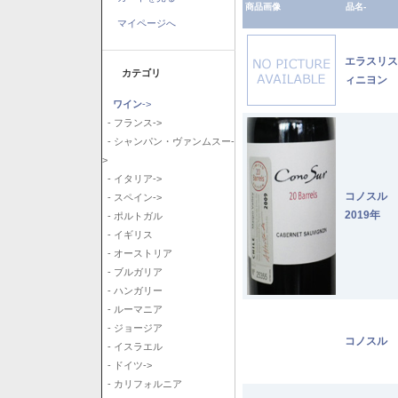
商品画像
品名-
マイページへ
エラスリス
カテゴリ
ィニヨン 2
ワイン
->
- フランス->
- シャンパン・ヴァンムスー-
>
- イタリア->
コノスル
- スペイン->
2019年
- ポルトガル
- イギリス
- オーストリア
- ブルガリア
- ハンガリー
- ルーマニア
- ジョージア
コノスル 
- イスラエル
- ドイツ->
- カリフォルニア