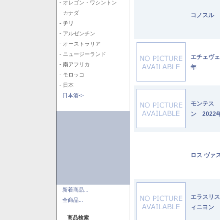
- オレゴン・ワシントン
- カナダ
コノスル 
- チリ
- アルゼンチン
- オーストラリア
- ニュージーランド
エチェヴェ
- 南アフリカ
年
- モロッコ
- 日本
日本酒->
モンテス 
ン 2022
ロス ヴァ
新着商品...
エラスリス
全商品...
ィニヨン 2
商品検索