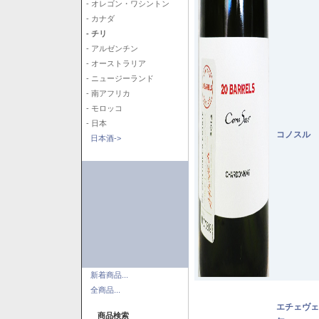
- オレゴン・ワシントン
- カナダ
- チリ
- アルゼンチン
- オーストラリア
- ニュージーランド
- 南アフリカ
- モロッコ
- 日本
コノスル 
日本酒->
新着商品...
全商品...
エチェヴェ
商品検索