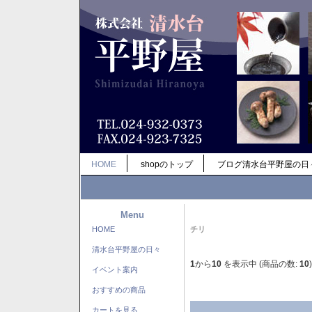
HOME
shopのトップ
ブログ清水台平野屋の日
Menu
HOME
チリ
清水台平野屋の日々
1
から
10
を表示中 (商品の数:
10
)
イベント案内
おすすめの商品
カートを見る