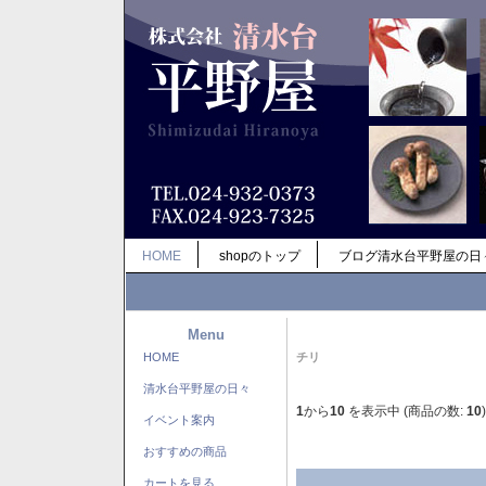
HOME
shopのトップ
ブログ清水台平野屋の日
Menu
HOME
チリ
清水台平野屋の日々
1
から
10
を表示中 (商品の数:
10
)
イベント案内
おすすめの商品
カートを見る