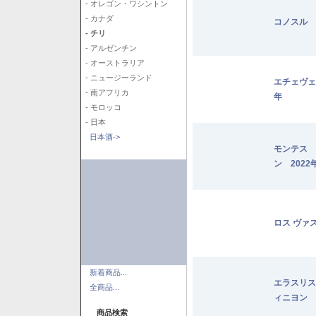
- オレゴン・ワシントン
- カナダ
コノスル 
- チリ
- アルゼンチン
- オーストラリア
- ニュージーランド
エチェヴェ
- 南アフリカ
年
- モロッコ
- 日本
日本酒->
モンテス 
ン 2022
ロス ヴァ
新着商品...
エラスリス
全商品...
ィニヨン 2
商品検索