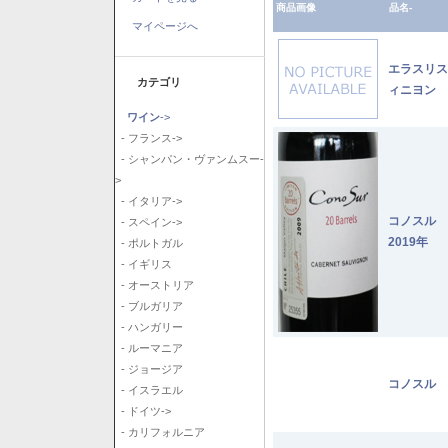
商品画像
品名-
マイページへ
エラスリス
カテゴリ
ィニヨン 2
ワイン
->
- フランス->
- シャンパン・ヴァンムスー-
>
- イタリア->
コノスル
- スペイン->
2019年
- ポルトガル
- イギリス
- オーストリア
- ブルガリア
- ハンガリー
- ルーマニア
- ジョージア
コノスル 
- イスラエル
- ドイツ->
- カリフォルニア