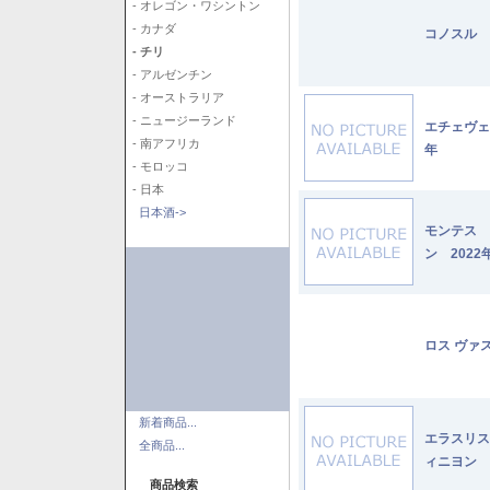
- オレゴン・ワシントン
- カナダ
コノスル 
- チリ
- アルゼンチン
- オーストラリア
- ニュージーランド
エチェヴェ
- 南アフリカ
年
- モロッコ
- 日本
日本酒->
モンテス 
ン 2022
ロス ヴァ
新着商品...
エラスリス
全商品...
ィニヨン 2
商品検索