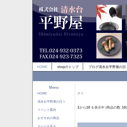
HOME
shopのトップ
ブログ清水台平野屋の日
Menu
HOME
チリ
清水台平野屋の日々
1
から
10
を表示中 (商品の数:
10
)
イベント案内
おすすめの商品
カートを見る