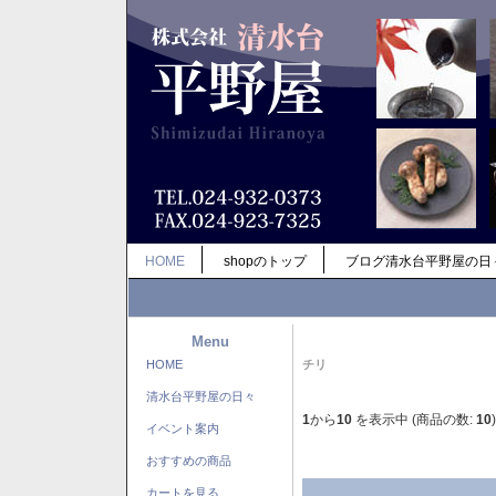
HOME
shopのトップ
ブログ清水台平野屋の日
Menu
HOME
チリ
清水台平野屋の日々
1
から
10
を表示中 (商品の数:
10
)
イベント案内
おすすめの商品
カートを見る