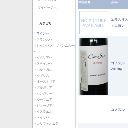
商品画像
品名-
マイページへ
エラスリス
カテゴリ
ィニヨン 2
ワイン
->
- フランス->
- シャンパン・ヴァンムスー-
>
- イタリア->
コノスル
- スペイン->
2019年
- ポルトガル
- イギリス
- オーストリア
- ブルガリア
- ハンガリー
- ルーマニア
- ジョージア
コノスル 
- イスラエル
- ドイツ->
- カリフォルニア