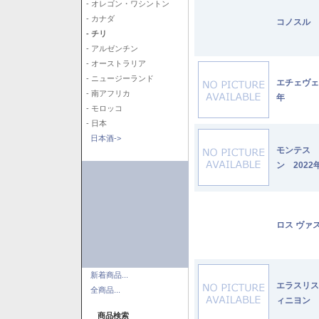
- オレゴン・ワシントン
- カナダ
コノスル 
- チリ
- アルゼンチン
- オーストラリア
- ニュージーランド
エチェヴェ
- 南アフリカ
年
- モロッコ
- 日本
日本酒->
モンテス 
ン 2022
ロス ヴァ
新着商品...
エラスリス
全商品...
ィニヨン 2
商品検索