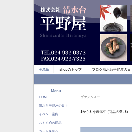
HOME
shopのトップ
ブログ清水台平野屋の日
Menu
HOME
ヴァンムスー
清水台平野屋の日々
1
から
8
を表示中 (商品の数:
8
)
イベント案内
おすすめの商品
カートを見る