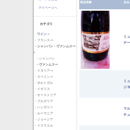
商品画像
品名
マイページへ
カテゴリ
ワイン
->
ミ
- フランス->
テー
- シャンパン・ヴァンムスー
-
>
- シャンパン
- ヴァンムスー
- イタリア->
- スペイン->
ミュ
- ポルトガル
ジ 
- イギリス
- オーストリア
- ブルガリア
- ハンガリー
マル
- ルーマニア
チュ
- ジョージア
- イスラエル