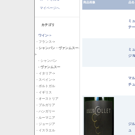
商品画像
品名
マイページへ
ミ
カテゴリ
テー
ワイン
->
- フランス->
- シャンパン・ヴァンムスー
-
ミュ
>
ジ 
- シャンパン
- ヴァンムスー
- イタリア->
マル
- スペイン->
チュ
- ポルトガル
- イギリス
- オーストリア
- ブルガリア
- ハンガリー
- ルーマニア
ジル
- ジョージア
ュ
- イスラエル