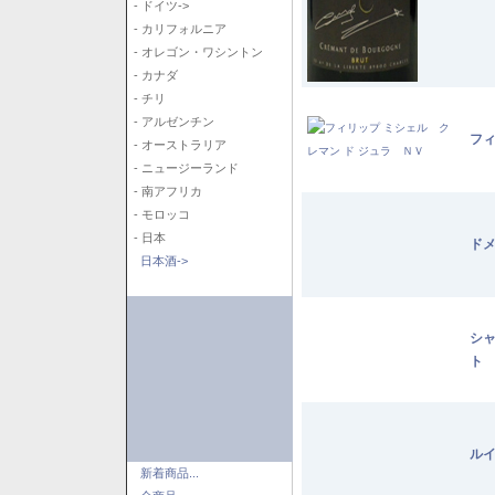
- ドイツ->
- カリフォルニア
- オレゴン・ワシントン
- カナダ
- チリ
- アルゼンチン
フィ
- オーストラリア
- ニュージーランド
- 南アフリカ
- モロッコ
- 日本
ドメ
日本酒->
シャ
ト 
ルイ
新着商品...