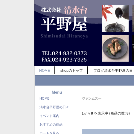
HOME
shopのトップ
ブログ清水台平野屋の日
Menu
HOME
ヴァンムスー
清水台平野屋の日々
1
から
8
を表示中 (商品の数:
8
)
イベント案内
おすすめの商品
カートを見る