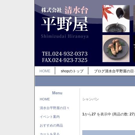
HOME
shopのトップ
ブログ清水台平野屋の日
Menu
HOME
シャンパン
清水台平野屋の日々
1
から
27
を表示中 (商品の数:
27
)
イベント案内
おすすめの商品
カートを見る