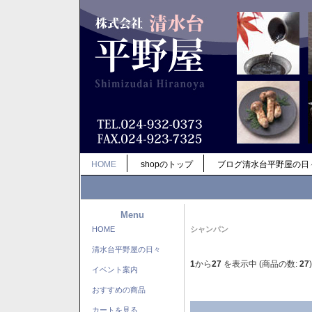
HOME
shopのトップ
ブログ清水台平野屋の日
Menu
HOME
シャンパン
清水台平野屋の日々
1
から
27
を表示中 (商品の数:
27
)
イベント案内
おすすめの商品
カートを見る