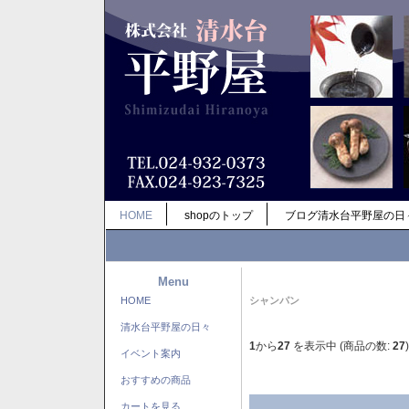
HOME
shopのトップ
ブログ清水台平野屋の日
Menu
HOME
シャンパン
清水台平野屋の日々
1
から
27
を表示中 (商品の数:
27
)
イベント案内
おすすめの商品
カートを見る