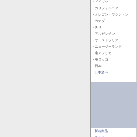
- ドイツ->
- カリフォルニア
- オレゴン・ワシントン
- カナダ
- チリ
- アルゼンチン
- オーストラリア
- ニュージーランド
- 南アフリカ
- モロッコ
- 日本
日本酒->
新着商品...