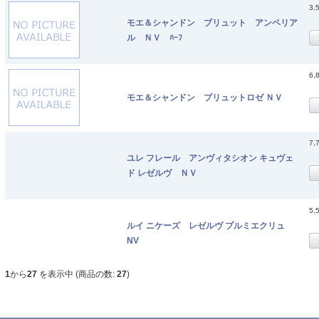
3,
モエ＆シャンドン ブリュット アンペリア
ル ＮＶ ﾊｰﾌ
6,
モエ＆シャンドン ブリュットロゼ ＮＶ
7,
ユレ フレール アンヴィタシオン キュヴェ
ド レゼルヴ ＮＶ
5,
ルイ ニケーズ レゼルヴ プルミエクリュ
NV
1
から
27
を表示中 (商品の数:
27
)