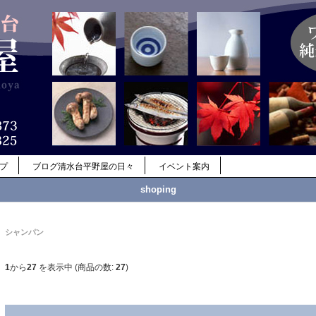
ップ
ブログ清水台平野屋の日々
イベント案内
shoping
シャンパン
1
から
27
を表示中 (商品の数:
27
)