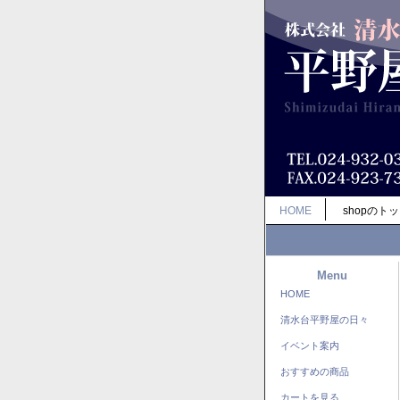
HOME
shopのト
Menu
HOME
清水台平野屋の日々
イベント案内
おすすめの商品
カートを見る