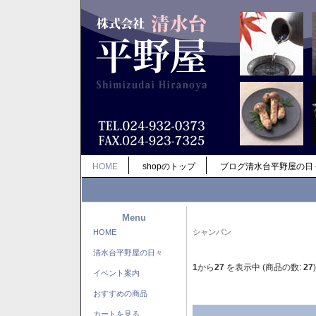
HOME
shopのトップ
ブログ清水台平野屋の日
Menu
HOME
シャンパン
清水台平野屋の日々
1
から
27
を表示中 (商品の数:
27
)
イベント案内
おすすめの商品
カートを見る