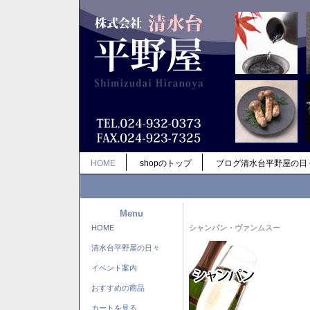
HOME
shopのトップ
ブログ清水台平野屋の日
Menu
HOME
シャンパン・ヴァンムスー
清水台平野屋の日々
イベント案内
おすすめの商品
カートを見る