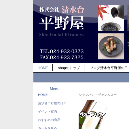
HOME
shopのトップ
ブログ清水台平野屋の日
Menu
HOME
シャンパン・ヴァンムスー
清水台平野屋の日々
イベント案内
おすすめの商品
カートを見る