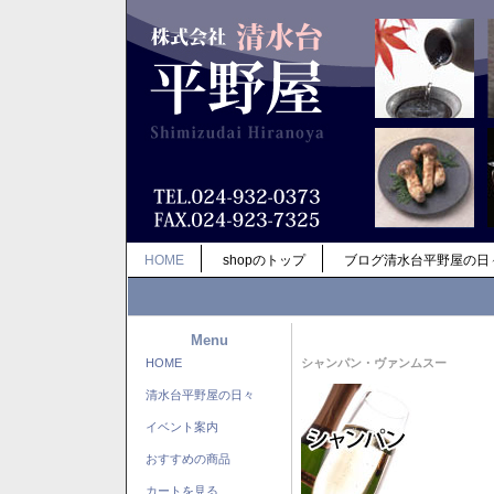
HOME
shopのトップ
ブログ清水台平野屋の日
Menu
HOME
シャンパン・ヴァンムスー
清水台平野屋の日々
イベント案内
おすすめの商品
カートを見る