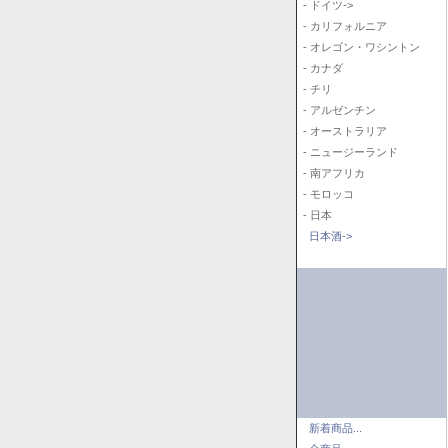
- ドイツ->
- カリフォルニア
- オレゴン・ワシントン
- カナダ
- チリ
- アルゼンチン
- オーストラリア
- ニュージーランド
- 南アフリカ
- モロッコ
- 日本
日本酒->
新着商品...