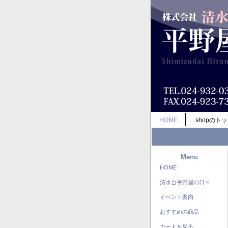
HOME
shopのト
Menu
HOME
清水台平野屋の日々
イベント案内
おすすめの商品
カートを見る