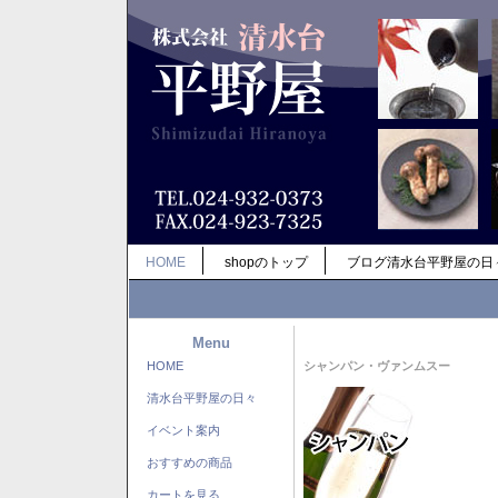
HOME
shopのトップ
ブログ清水台平野屋の日
Menu
HOME
シャンパン・ヴァンムスー
清水台平野屋の日々
イベント案内
おすすめの商品
カートを見る