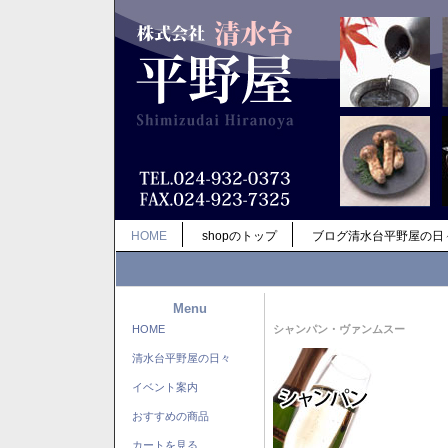
HOME
shopのトップ
ブログ清水台平野屋の日
Menu
HOME
シャンパン・ヴァンムスー
清水台平野屋の日々
イベント案内
おすすめの商品
カートを見る