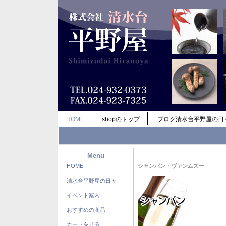
HOME
shopのトップ
ブログ清水台平野屋の日
Menu
HOME
シャンパン・ヴァンムスー
清水台平野屋の日々
イベント案内
おすすめの商品
カートを見る