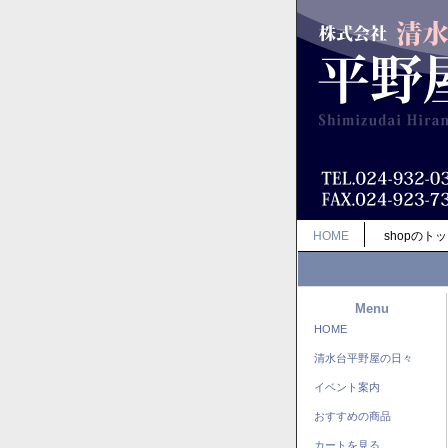
HOME
shopのト
Menu
HOME
清水台平野屋の日々
イベント案内
おすすめの商品
カートを見る