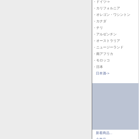
- ドイツ->
- カリフォルニア
- オレゴン・ワシントン
- カナダ
- チリ
- アルゼンチン
- オーストラリア
- ニュージーランド
- 南アフリカ
- モロッコ
- 日本
日本酒->
新着商品...