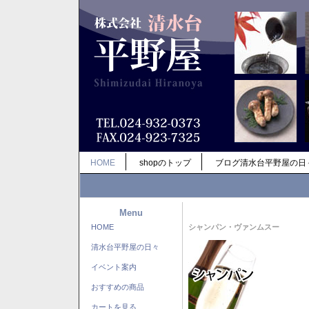
HOME
shopのトップ
ブログ清水台平野屋の日
Menu
HOME
シャンパン・ヴァンムスー
清水台平野屋の日々
イベント案内
おすすめの商品
カートを見る