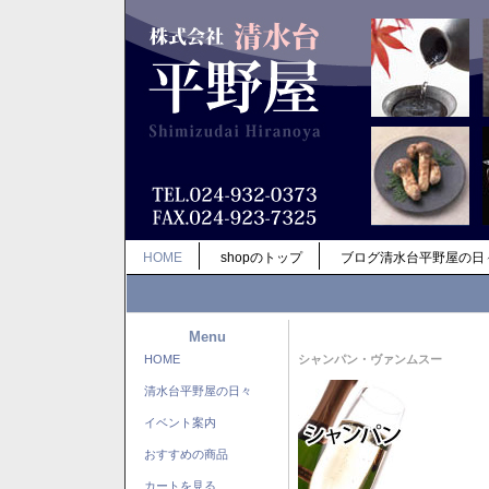
HOME
shopのトップ
ブログ清水台平野屋の日
Menu
HOME
シャンパン・ヴァンムスー
清水台平野屋の日々
イベント案内
おすすめの商品
カートを見る