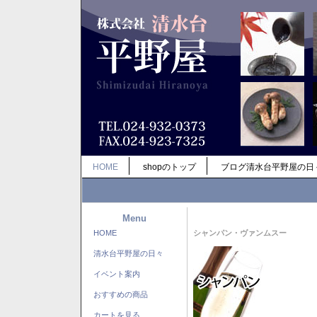
HOME
shopのトップ
ブログ清水台平野屋の日
Menu
HOME
シャンパン・ヴァンムスー
清水台平野屋の日々
イベント案内
おすすめの商品
カートを見る