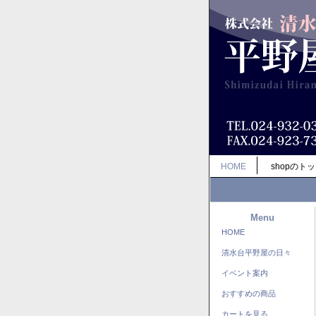
HOME
shopのト
Menu
HOME
清水台平野屋の日々
イベント案内
おすすめの商品
カートを見る