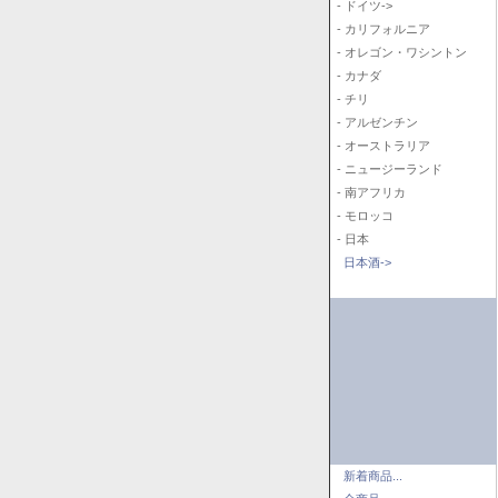
- ドイツ->
- カリフォルニア
- オレゴン・ワシントン
- カナダ
- チリ
- アルゼンチン
- オーストラリア
- ニュージーランド
- 南アフリカ
- モロッコ
- 日本
日本酒->
新着商品...