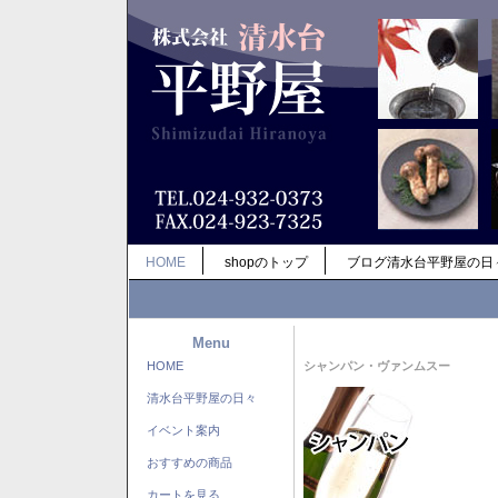
HOME
shopのトップ
ブログ清水台平野屋の日
Menu
HOME
シャンパン・ヴァンムスー
清水台平野屋の日々
イベント案内
おすすめの商品
カートを見る