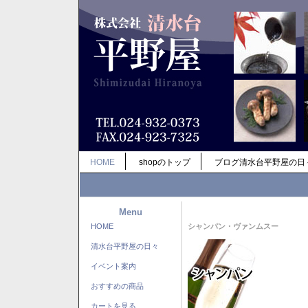
HOME
shopのトップ
ブログ清水台平野屋の日
Menu
HOME
シャンパン・ヴァンムスー
清水台平野屋の日々
イベント案内
おすすめの商品
カートを見る